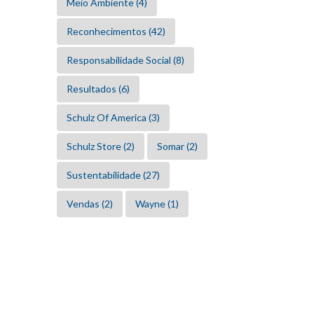
Meio Ambiente
(4)
Reconhecimentos
(42)
Responsabilidade Social
(8)
Resultados
(6)
Schulz Of America
(3)
Schulz Store
(2)
Somar
(2)
Sustentabilidade
(27)
Vendas
(2)
Wayne
(1)