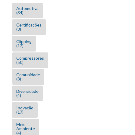
Automotiva
(34)
Certificações
(3)
Clipping
(12)
Compressores
(50)
Comunidade
(8)
Diversidade
(4)
Inovação
(17)
Meio
Ambiente
(4)