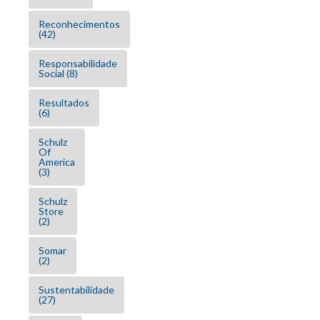
Reconhecimentos
(42)
Responsabilidade
Social
(8)
Resultados
(6)
Schulz
Of
America
(3)
Schulz
Store
(2)
Somar
(2)
Sustentabilidade
(27)