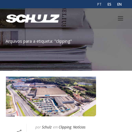
PT
ES
EN
Arquivos para a etiqueta: "clipping"
por
Schulz
em
Clipping
,
Notícias