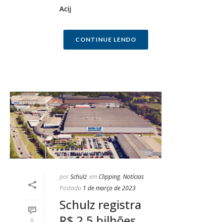
Acij
CONTINUE LENDO
por
Schulz
em
Clipping
,
Notícias
Postado
1 de março de 2023
Schulz registra
R$ 2,5 bilhões
0