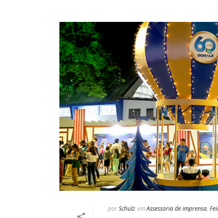
por
Schulz
em
Assessoria de imprensa
,
Fei