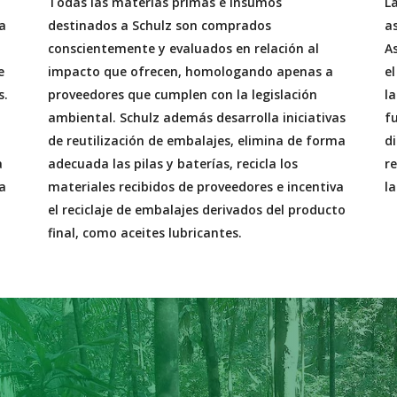
Todas las materias primas e insumos
L
a
destinados a Schulz son comprados
as
conscientemente y evaluados en relación al
As
e
impacto que ofrecen, homologando apenas a
e
s.
proveedores que cumplen con la legislación
l
ambiental. Schulz además desarrolla iniciativas
f
de reutilización de embalajes, elimina de forma
d
a
adecuada las pilas y baterías, recicla los
re
a
materiales recibidos de proveedores e incentiva
la
el reciclaje de embalajes derivados del producto
final, como aceites lubricantes.